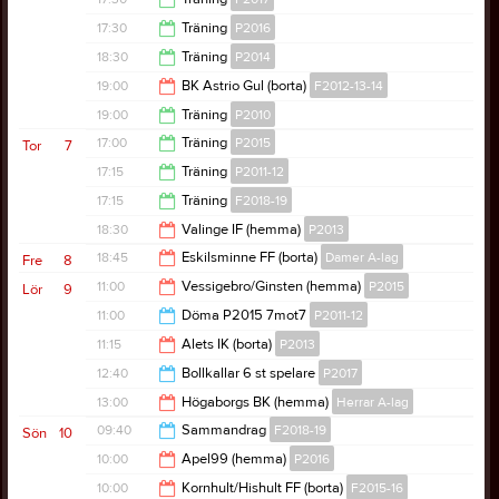
18:00
17:30
Träning
P2016
18:45
18:30
Träning
P2014
18:30
19:00
BK Astrio Gul (borta)
F2012-13-14
20:00
19:00
Träning
P2010
21:00
17:00
Träning
P2015
Tor
7
20:30
17:15
Träning
P2011-12
18:30
17:15
Träning
F2018-19
19:00
18:30
Valinge IF (hemma)
P2013
18:30
18:45
Eskilsminne FF (borta)
Damer A-lag
Fre
8
20:30
11:00
Vessigebro/Ginsten (hemma)
P2015
Lör
9
20:45
11:00
Döma P2015 7mot7
P2011-12
13:00
11:15
Alets IK (borta)
P2013
12:00
12:40
Bollkallar 6 st spelare
P2017
13:15
13:00
Högaborgs BK (hemma)
Herrar A-lag
15:40
09:40
Sammandrag
F2018-19
Sön
10
15:00
10:00
Apel99 (hemma)
P2016
12:00
10:00
Kornhult/Hishult FF (borta)
F2015-16