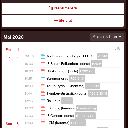
Prenumerera
Skriv ut
Maj 2026
Alla aktiviteter
v.18
Fre
1
08:30
Matchsammandrag av FFF 2/5
P2018
Lör
2
10:00
IF Böljan Falkenberg (borta)
P2015
12:00
10:00
BK Astrio gul (borta)
F2015-16
12:00
10:15
Sammandrag
F2018-19
12:00
10:30
Torup/Rydö FF (hemma)
P2011-12
12:15
11:00
Tvååker/Galtabäck (borta)
F2012-13-14
12:30
12:45
Bollkalle
P2016
13:00
13:00
IFK Örby (hemma)
Damer A-lag
15:30
13:00
IF Centern (borta)
Herrar A-lag
15:00
14:00
LGM (hemma)
F2015-16
Sön
3