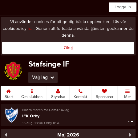
Logga in
Vi använder cookies för att ge dig bästa upplevelsen. Läs vår
cookiepolicy
här
. Genom att fortsätta använda tjänsten godkänner du
denna.
Okej
Stafsinge IF
Välj lag
Start
Om klubben
Styrelse
Kontakt
Sponsorer
Mer
Nästa match för Damer A-lag
IFK Örby
15 aug, 13:00
Örby IP A
Maj 2026