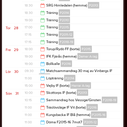
18:45
18:30
SRG Himledalen (hemma)
P2013
18:30
18:30
Träning
P2014
20:30
19:00
Träning
P2010
20:00
17:00
Träning
P2015
Tor
28
20:30
17:15
Träning
P2011-12
18:30
17:15
Träning
F2018-19
19:00
18:00
Torup/Rydö FF (borta)
P2015
Fre
29
18:30
19:00
IFK Fjärås (hemma)
Damer A-lag
20:00
19:00
Bollkalle
P2016
21:00
09:30
Matchsammandrag 30 maj av Vinbergs IF
Lör
30
P2018
21:00
11:00
Löpträning
P2014
13:00
15:00
Vejby IF (borta)
Herrar A-lag
11:30
10:00
Skottorps IF (borta)
P2013
Sön
31
17:00
10:15
Sammandrag hos Vessige/Ginsten
F2018-19
12:00
11:00
Träslövsläge IF Vit (borta)
P2016
12:15
11:00
Kungsbacka IF Blå (hemma)
F2015-16
13:00
11:00
Döma F2015-16 7mot7
P2011-12