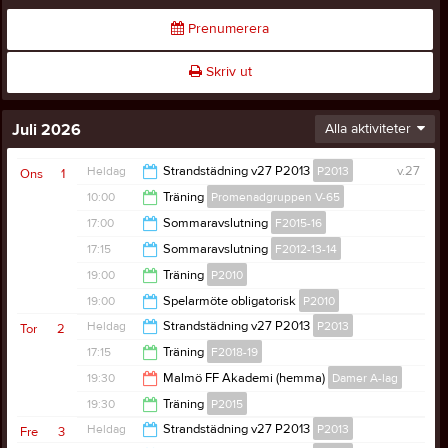
Prenumerera
Skriv ut
Juli 2026
Alla aktiviteter
Heldag
Strandstädning v27 P2013
P2013
v.27
Ons
1
10:00
Träning
Promenadgruppen V-65
17:00
Sommaravslutning
F2015-16
11:30
17:15
Sommaravslutning
F2012-13-14
18:30
19:00
Träning
P2010
18:30
19:00
Spelarmöte obligatorisk
P2010
20:30
Heldag
Strandstädning v27 P2013
P2013
Tor
2
20:00
17:15
Träning
F2018-19
19:30
Malmö FF Akademi (hemma)
Damer A-lag
18:15
19:30
Träning
P2015
21:30
Heldag
Strandstädning v27 P2013
P2013
Fre
3