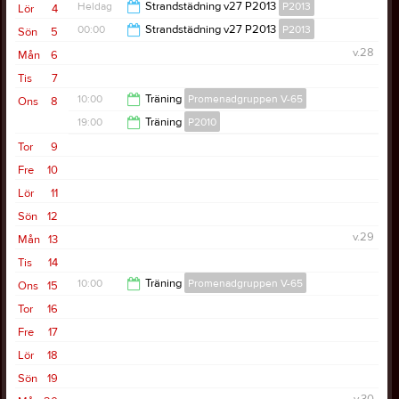
21:30
Heldag
Strandstädning v27 P2013
P2013
Lör
4
00:00
Strandstädning v27 P2013
P2013
Sön
5
v.28
Mån
6
09:00
Tis
7
10:00
Träning
Promenadgruppen V-65
Ons
8
19:00
Träning
P2010
11:30
Tor
9
20:30
Fre
10
Lör
11
Sön
12
v.29
Mån
13
Tis
14
10:00
Träning
Promenadgruppen V-65
Ons
15
Tor
16
11:30
Fre
17
Lör
18
Sön
19