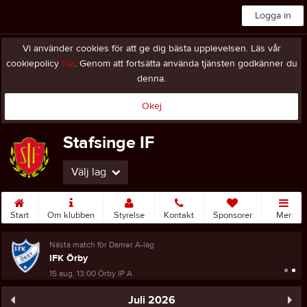
Logga in
Vi använder cookies för att ge dig bästa upplevelsen. Läs vår
cookiepolicy
här
. Genom att fortsätta använda tjänsten godkänner du
denna.
Okej
Stafsinge IF
Välj lag
Start
Om klubben
Styrelse
Kontakt
Sponsorer
Mer
Nästa match för Damer A-lag
IFK Örby
15 aug, 13:00
Örby IP A
Juli 2026