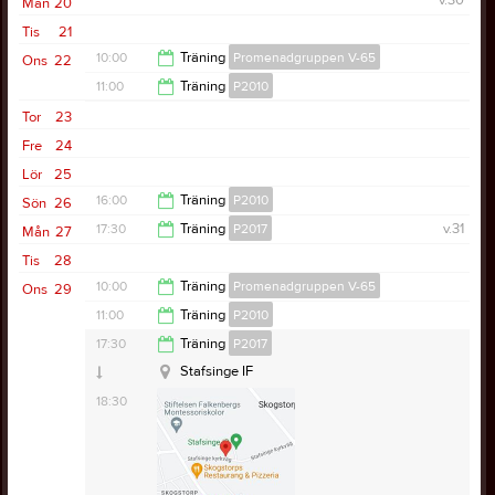
v.30
Mån
20
Tis
21
10:00
Träning
Promenadgruppen V-65
Ons
22
11:00
Träning
P2010
11:30
Tor
23
12:30
Fre
24
Lör
25
16:00
Träning
P2010
Sön
26
17:30
Träning
P2017
v.31
Mån
27
17:30
Tis
28
18:30
10:00
Träning
Promenadgruppen V-65
Ons
29
Klubblokal, Stafsinge Bygdegård
11:00
Träning
P2010
Stafsinge IP
11:30
17:30
Träning
P2017
12:30
Stafsinge IF
18:30