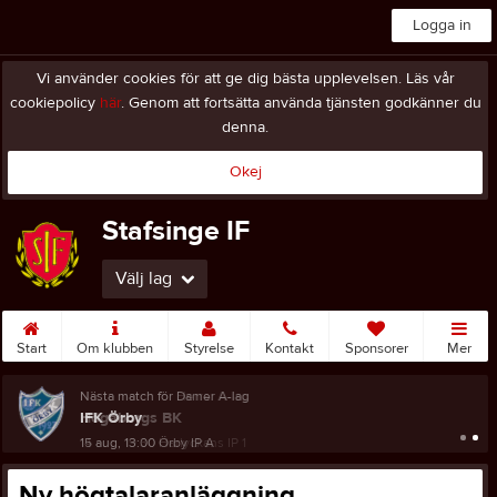
Logga in
Vi använder cookies för att ge dig bästa upplevelsen. Läs vår
cookiepolicy
här
. Genom att fortsätta använda tjänsten godkänner du
denna.
Okej
Stafsinge IF
Välj lag
Start
Om klubben
Styrelse
Kontakt
Sponsorer
Mer
Nästa match för Damer A-lag
IFK Örby
15 aug, 13:00
Örby IP A
Ny högtalaranläggning