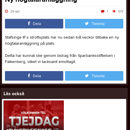
29 apr
1
513
Dela
Tweeta
Stafsinge IF:s idrottsplats har nu sedan två veckor tillbaka en ny
högtalaranläggning på plats.
Detta har kunnat ske genom bidrag från Sparbanksstiftelsen i
Falkenberg, vilket vi tacksamt emottagit.
Dela
Tweeta
Läs också
28 jul