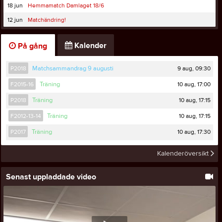
18 jun
Hemmamatch Damlaget 18/6
12 jun
Matchändring!
Kalender
På gång
9 aug, 09:30
P2018
Matchsammandrag 9 augusti
10 aug, 17:00
F2015-16
Träning
10 aug, 17:15
P2018
Träning
10 aug, 17:15
F2012-13-14
Träning
10 aug, 17:30
P2017
Träning
Kalenderöversikt
Senast uppladdade video