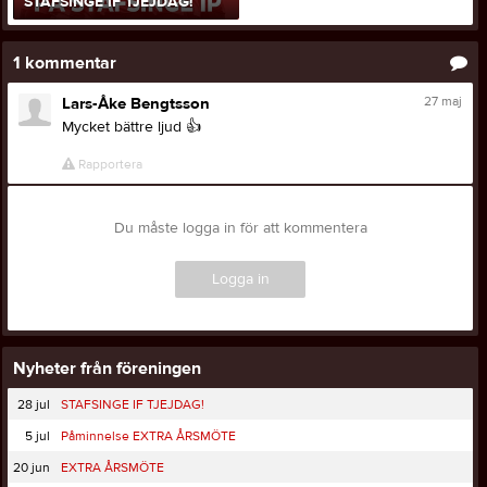
STAFSINGE IF TJEJDAG!
1
kommentar
27 maj
Lars-Åke Bengtsson
Mycket bättre ljud
👍
Rapportera
Du måste logga in för att kommentera
Logga in
Nyheter från föreningen
28 jul
STAFSINGE IF TJEJDAG!
5 jul
Påminnelse EXTRA ÅRSMÖTE
20 jun
EXTRA ÅRSMÖTE