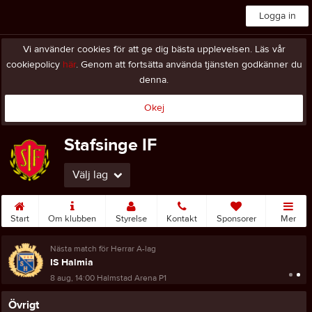
Logga in
Vi använder cookies för att ge dig bästa upplevelsen. Läs vår
cookiepolicy
här
. Genom att fortsätta använda tjänsten godkänner du
denna.
Okej
Stafsinge IF
Välj lag
Start
Om klubben
Styrelse
Kontakt
Sponsorer
Mer
Nästa match för Herrar A-lag
IS Halmia
8 aug, 14:00
Halmstad Arena P1
Övrigt