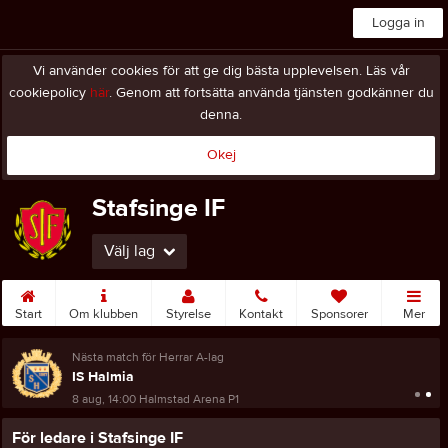
Logga in
Vi använder cookies för att ge dig bästa upplevelsen. Läs vår
cookiepolicy
här
. Genom att fortsätta använda tjänsten godkänner du
denna.
Okej
Stafsinge IF
Välj lag
Start
Om klubben
Styrelse
Kontakt
Sponsorer
Mer
Nästa match för Herrar A-lag
IS Halmia
8 aug, 14:00
Halmstad Arena P1
För ledare i Stafsinge IF